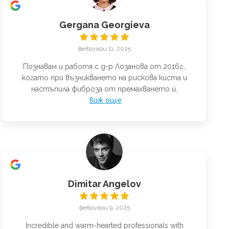
Gergana Georgieva
февруари 11, 2025
Познавам и работя с д-р Лозанова от 2016г.,
когато при възникването на рискова киста и
настъпила фиброза от премахването ѝ,
виж още
Dimitar Angelov
февруари 9, 2025
Incredible and warm-hearted professionals with