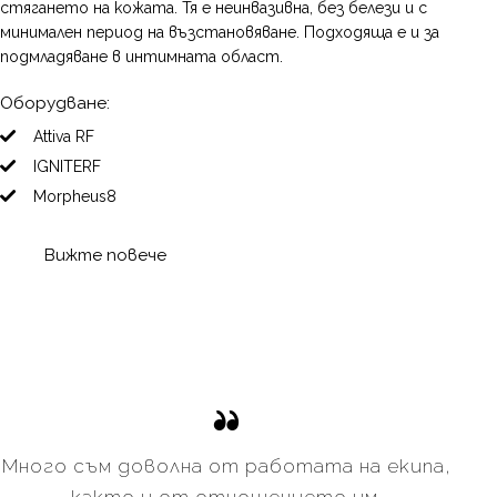
стягането на кожата. Тя е неинвазивна, без белези и с
минимален период на възстановяване. Подходяща е и за
подмладяване в интимната област.
Оборудване:
Attiva RF
IGNITERF
Morpheus8
Вижте повече
Много съм доволна от работата на екипа,
както и от отношението им.