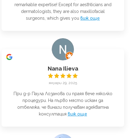
remarkable expertise! Except for aesthticians and
dermatologists, they are also maxillofacial
surgeons, which gives you
виж още
Nana Ilieva
януари 29, 2025
При д-р Паула Лозанова си праяя вече няколко
процедури. На първо място искам да
отбележа, че винаги получавам адекватна
консултация
виж още