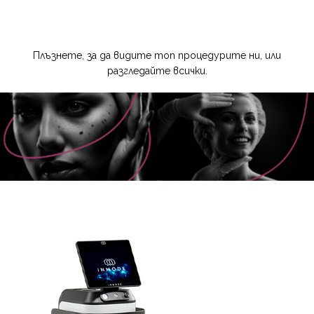
Плъзнете, за да видите топ процедурите ни, или
разгледайте
всички.
Дерматохирургия
Естетична
Процедури
хирургия
Процедури