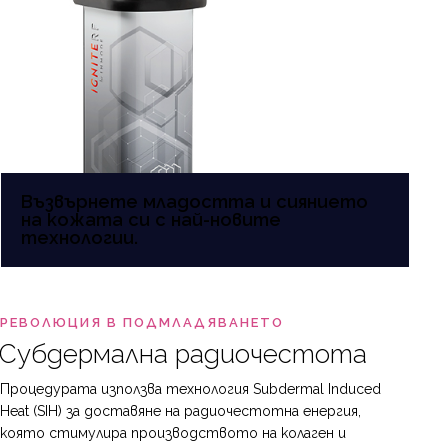
Възвърнете младостта и сиянието
на кожата си с най-новите
технологии.
РЕВОЛЮЦИЯ В ПОДМЛАДЯВАНЕТО
Субдермална радиочестота
Процедурата използва технология Subdermal Induced
Heat (SIH) за доставяне на радиочестотна енергия,
която стимулира производството на колаген и