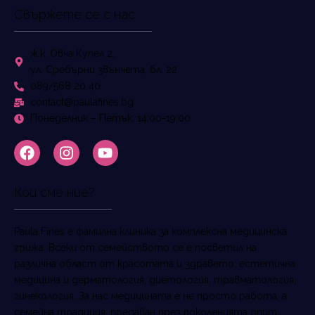
Свържете се с нас
ж.к. Овча Купел 2,
ул. Сребърни звънчета, бл. 22
089/568 20 40
contact@paulafines.bg
Понеделник – Петък: 14:00-19:00
Кои сме ние?
Paula Fines е фамилна клиника за комплексна медицинска
грижа. Всеки от семейството се е посветил на
различна област от красотата и здравето: естетична
медицина и дерматология, диетология, травматология,
гинекология. За нас медицината е не просто работа, а
семейна традиция, предаван през поколенията опит,