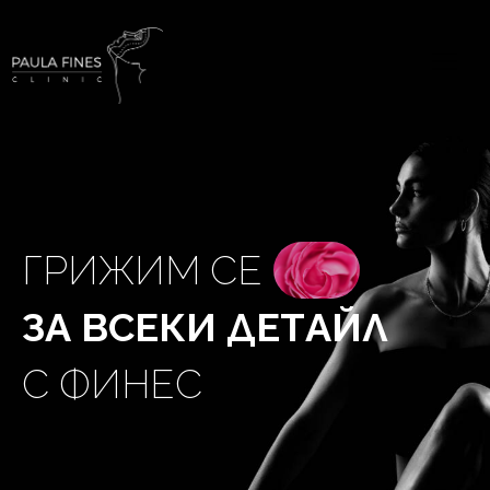
Г
Р
И
Ж
И
М
С
Е
З
А
В
С
Е
К
И
Д
Е
Т
А
Й
Л
С
Ф
И
Н
Е
С