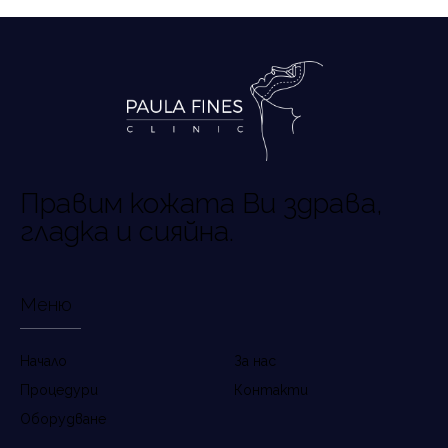
Правим
кожата
Ви
здрава,
гладка
и
сияйна.
Меню
Начало
За нас
Процедури
Контакти
Оборудване