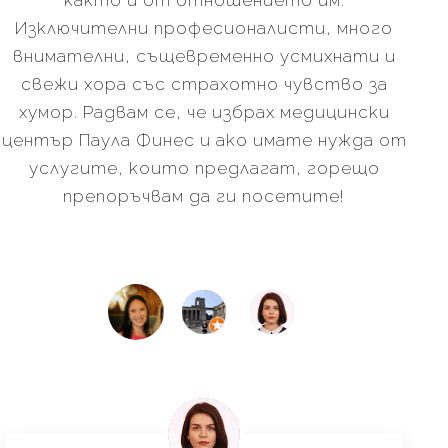
Изключителни професионалисти, много
внимателни, същевременно усмихнати и
свежи хора със страхотно чувство за
хумор. Радвам се, че избрах медицински
център Паула Финес и ако имате нужда от
п
услугите, които предлагат, горещо
препоръчвам да ги посетите!
Деси Миланова